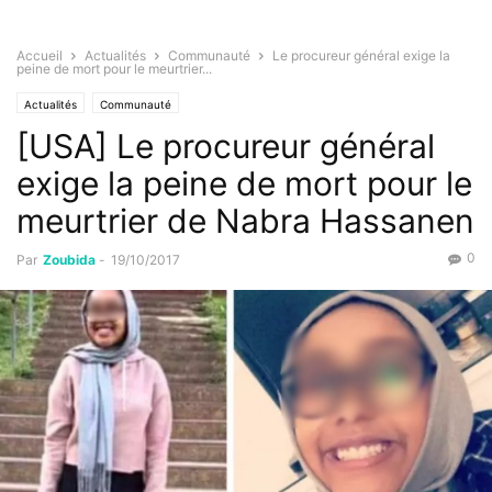
Accueil
Actualités
Communauté
Le procureur général exige la
peine de mort pour le meurtrier...
Actualités
Communauté
[USA] Le procureur général
exige la peine de mort pour le
meurtrier de Nabra Hassanen
0
Par
Zoubida
-
19/10/2017