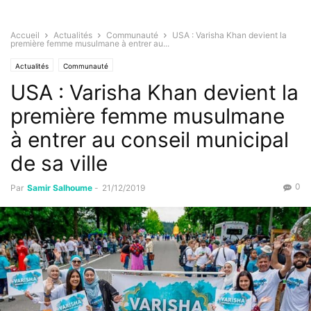
Accueil
Actualités
Communauté
USA : Varisha Khan devient la
première femme musulmane à entrer au...
Actualités
Communauté
USA : Varisha Khan devient la
première femme musulmane
à entrer au conseil municipal
de sa ville
0
Par
Samir Salhoume
-
21/12/2019