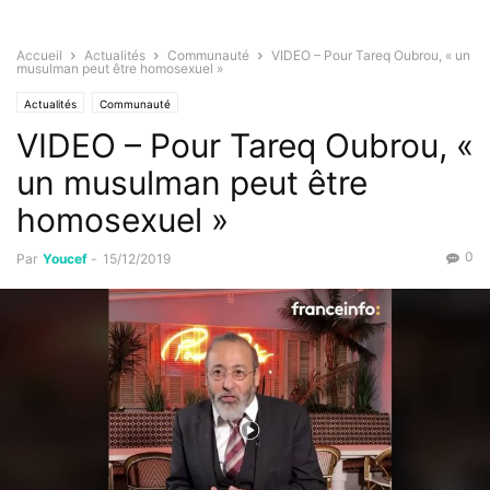
Accueil
Actualités
Communauté
VIDEO – Pour Tareq Oubrou, « un
musulman peut être homosexuel »
Actualités
Communauté
VIDEO – Pour Tareq Oubrou, «
un musulman peut être
homosexuel »
0
Par
Youcef
-
15/12/2019