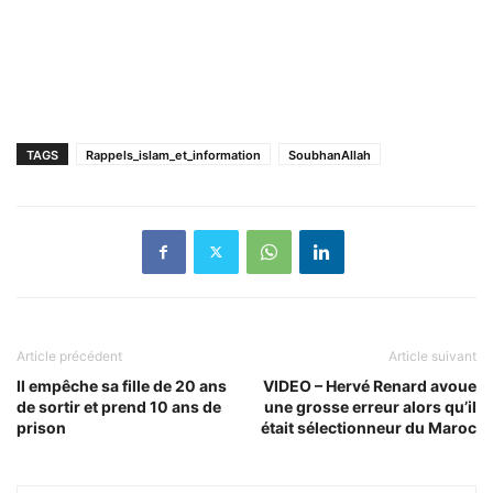
TAGS
Rappels_islam_et_information
SoubhanAllah
Article précédent
Article suivant
Il empêche sa fille de 20 ans
VIDEO – Hervé Renard avoue
de sortir et prend 10 ans de
une grosse erreur alors qu’il
prison
était sélectionneur du Maroc