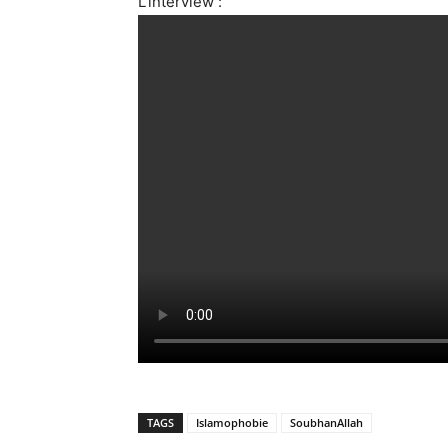
L’interview :
TAGS
Islamophobie
SoubhanAllah