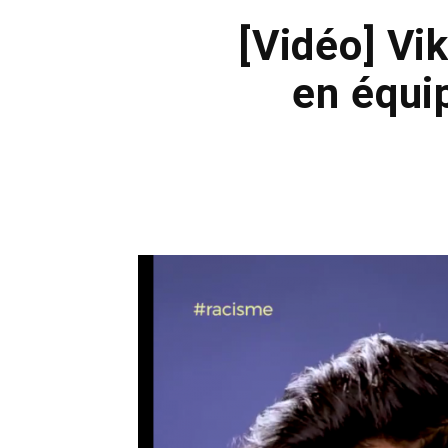
[Vidéo] Vi
en équi