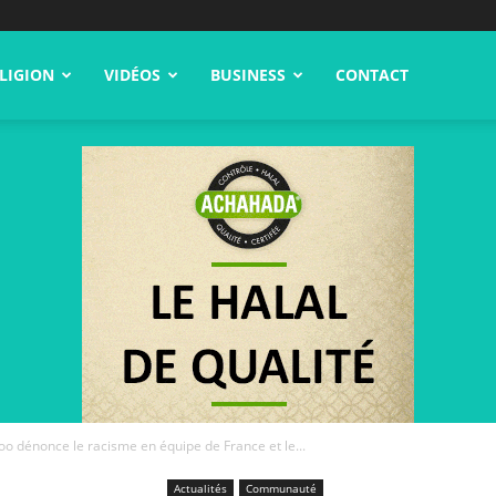
LIGION
VIDÉOS
BUSINESS
CONTACT
o dénonce le racisme en équipe de France et le...
Actualités
Communauté