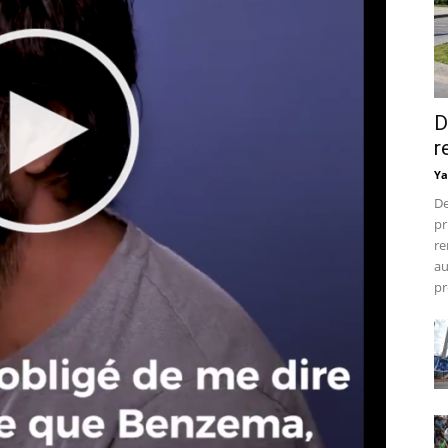
D
r
Ya
De
pr
re
au
pr