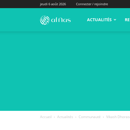
jeudi 6 août 2026
Connecter / rejoindre
alNas.fr
ACTUALITÉS
RE
Accueil
Actualités
Communauté
Vikash Dhoraso