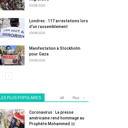
03/08/2026
Londres : 117 arrestations lors
d’un rassemblement
03/08/2026
Manifestation à Stockholm
pour Gaza
03/08/2026
LES PLUS POPULAIRES
All
Plus
Coronavirus : La presse
américaine rend hommage au
Prophète Mohammed ﷺ