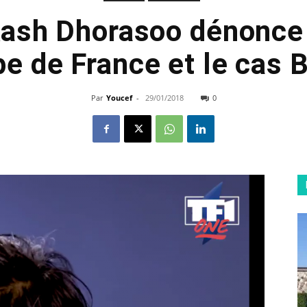
kash Dhorasoo dénonce
pe de France et le cas
Par
Youcef
-
29/01/2018
0