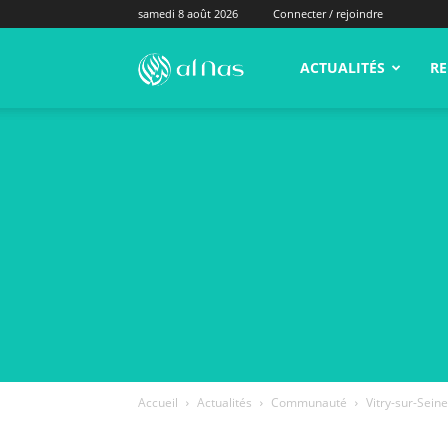
samedi 8 août 2026
Connecter / rejoindre
alNas.fr
ACTUALITÉS
RE
Accueil
Actualités
Communauté
Vitry-sur-Sein