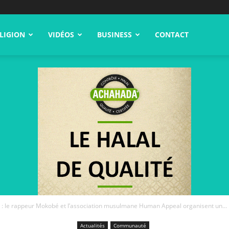
LIGION
VIDÉOS
BUSINESS
CONTACT
e : le rappeur Mokobé et l’association musulmane Human Appeal organisent un...
Actualités
Communauté