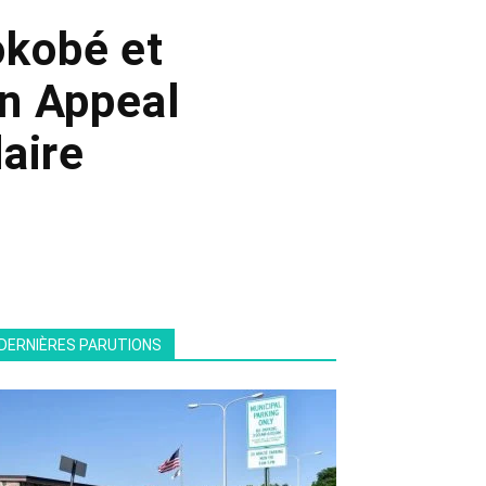
okobé et
n Appeal
aire
DERNIÈRES PARUTIONS