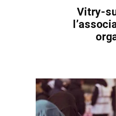
Vitry-s
l’assoc
org