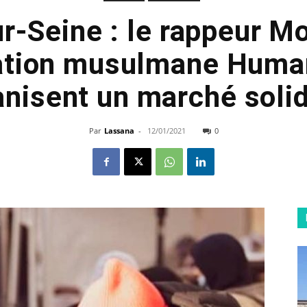
ur-Seine : le rappeur M
iation musulmane Huma
anisent un marché solid
Par
Lassana
-
12/01/2021
0