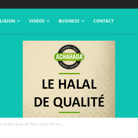
LIGION
VIDÉOS
BUSINESS
CONTACT
e la Mosquée de Paris après 28 ans...