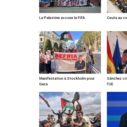
La Palestine accuse la FIFA
Ceuta au cœ
Manifestation à Stockholm pour
Sánchez cri
Gaza
l’UE