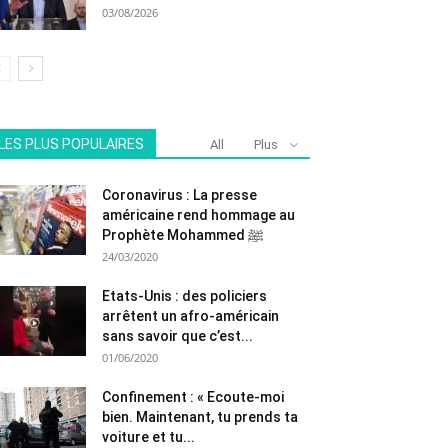
03/08/2026
LES PLUS POPULAIRES
All
Plus
Coronavirus : La presse
américaine rend hommage au
Prophète Mohammed ﷺ
24/03/2020
Etats-Unis : des policiers
arrêtent un afro-américain
sans savoir que c’est...
01/06/2020
Confinement : « Ecoute-moi
bien. Maintenant, tu prends ta
voiture et tu...