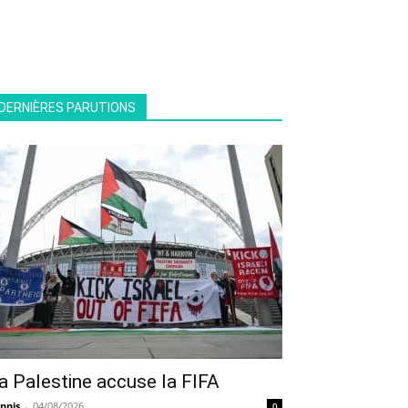
DERNIÈRES PARUTIONS
a Palestine accuse la FIFA
nnis
-
04/08/2026
0