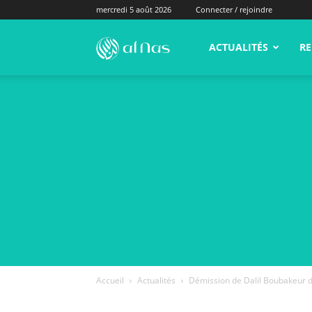
mercredi 5 août 2026
Connecter / rejoindre
alNas.fr
ACTUALITÉS
RE
Accueil
Actualités
Démission de Dalil Boubakeur d