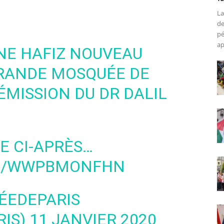
La
de
pé
ap
NE HAFIZ NOUVEAU
GRANDE MOSQUÉE DE
ÉMISSION DU DR DALIL
E CI-APRÈS…
OM/WWPBMONFHN
ÉEDEPARIS
IS)
11 JANVIER 2020