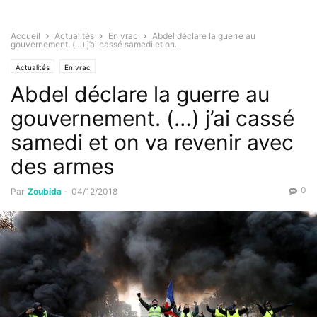
Accueil
Actualités
En vrac
Abdel déclare la guerre au
gouvernement. (…) j’ai cassé samedi et on...
Actualités
En vrac
Abdel déclare la guerre au
gouvernement. (…) j’ai cassé
samedi et on va revenir avec
des armes
0
Par
Zoubida
-
04/12/2018