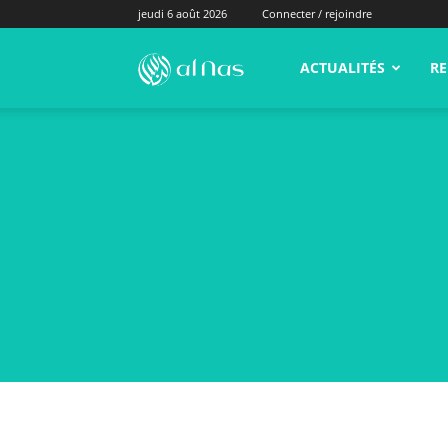
jeudi 6 août 2026
Connecter / rejoindre
alNas.fr
ACTUALITÉS
RE