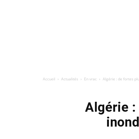
Accueil
Actualités
En vrac
Algérie : de fortes p
Algérie 
inond