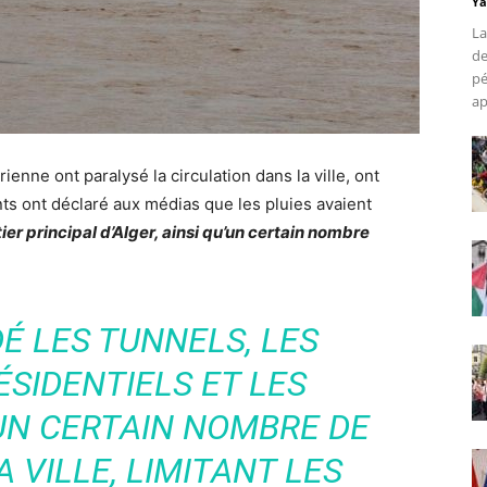
Ya
La
de
pé
ap
rienne ont paralysé la circulation dans la ville, ont
nts ont déclaré aux médias que les pluies avaient
ier principal d’Alger, ainsi qu’un certain nombre
DÉ LES TUNNELS, LES
SIDENTIELS ET LES
UN CERTAIN NOMBRE DE
 VILLE, LIMITANT LES