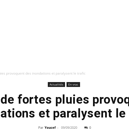
luies provoquent des inondations et paralysent le trafic
Actualités
En vrac
: de fortes pluies provo
ations et paralysent le 
Par
Youcef
-
09/09/2020
0