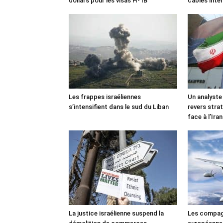
dollars pour les visas H-1B
câbles inte
Les frappes israéliennes
Un analyste
s’intensifient dans le sud du Liban
revers stra
face à l’Iran
La justice israélienne suspend la
Les compag