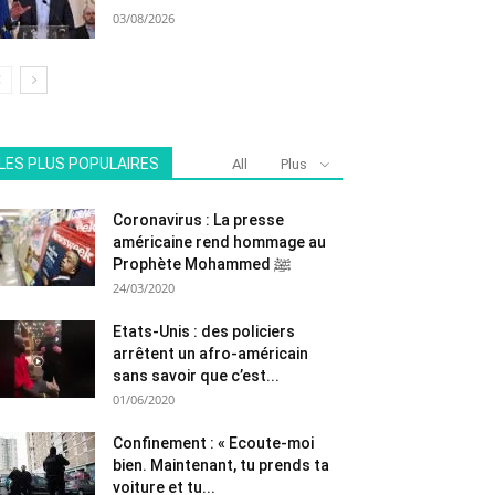
03/08/2026
LES PLUS POPULAIRES
All
Plus
Coronavirus : La presse
américaine rend hommage au
Prophète Mohammed ﷺ
24/03/2020
Etats-Unis : des policiers
arrêtent un afro-américain
sans savoir que c’est...
01/06/2020
Confinement : « Ecoute-moi
bien. Maintenant, tu prends ta
voiture et tu...