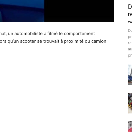
D
r
Ya
De
imat, un automobiliste a filmé le comportement
pr
lors qu’un scooter se trouvait à proximité du camion
re
au
pr