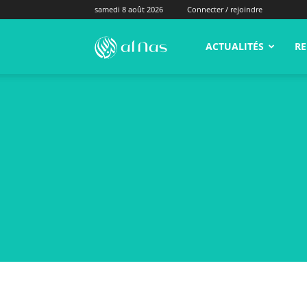
samedi 8 août 2026
Connecter / rejoindre
alNas.fr
ACTUALITÉS
RE