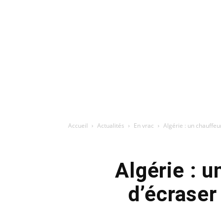
Accueil
Actualités
En vrac
Algérie : un chauffe
Algérie : 
d’écraser