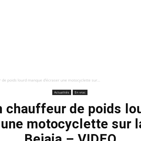
ur de poids lourd manque d’écraser une motocyclette sur...
Actualités
En vrac
un chauffeur de poids l
 une motocyclette sur l
Bejaia – VIDEO