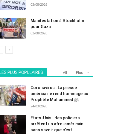
03/08/2026
Manifestation à Stockholm
pour Gaza
03/08/2026
LES PLUS POPULAIRES
All
Plus
Coronavirus : La presse
américaine rend hommage au
Prophète Mohammed ﷺ
24/03/2020
Etats-Unis : des policiers
arrêtent un afro-américain
sans savoir que c’est...