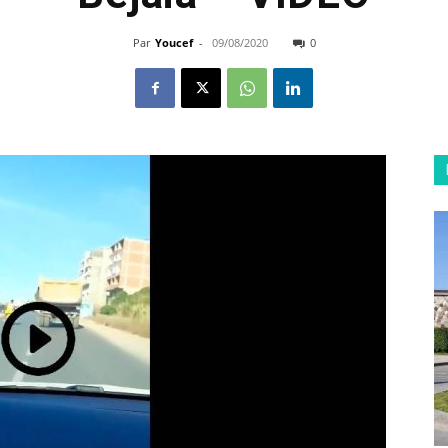
Par
Youcef
-
09/08/2020
0