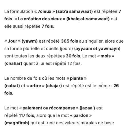
La formulation
« 7cieux » (sab’a samawaat)
est répétée
7
fois
.
« La création des cieux » (khalq al-samawaat)
est
elle aussi répétée
7 fois
.
« Jour » (yawm)
est répété
365 fois
au singulier, alors que
sa forme plurielle et duelle (jours) (
ayyaam et yawmayn
)
sont toutes les deux répétées
30 fois
. Le mot
« mois »
(chahar)
quant à lui est répété 12 fois.
Le nombre de fois où les mots
« plante »
(nabat)
et
« arbre » (chajar)
est répété est le même :
26
fois.
Le mot
« paiement ou récompense » (jazaa’)
est
répété
117 fois
, alors que le mot
« pardon »
(maghfirah)
qui est l’une des valeurs morales de base