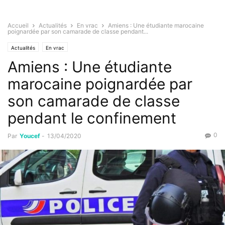
Accueil
Actualités
En vrac
Amiens : Une étudiante marocaine
poignardée par son camarade de classe pendant...
Actualités
En vrac
Amiens : Une étudiante
marocaine poignardée par
son camarade de classe
pendant le confinement
0
Par
Youcef
-
13/04/2020