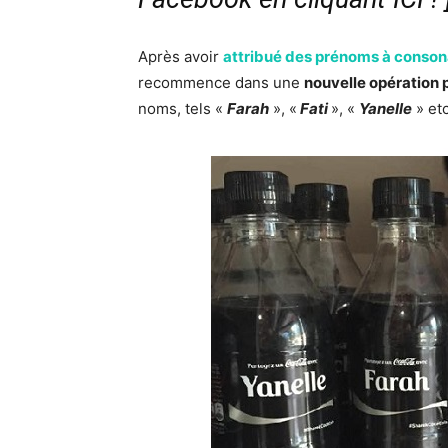
Après avoir
attribué des prénoms à conson
recommence dans une
nouvelle opération 
noms, tels «
Farah
», «
Fati
», «
Yanelle
» et