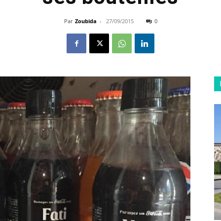
Par
Zoubida
-
27/09/2015
0