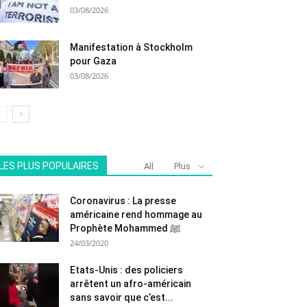
03/08/2026
Manifestation à Stockholm
pour Gaza
03/08/2026
LES PLUS POPULAIRES
All
Plus
Coronavirus : La presse
américaine rend hommage au
Prophète Mohammed ﷺ
24/03/2020
Etats-Unis : des policiers
arrêtent un afro-américain
sans savoir que c’est...