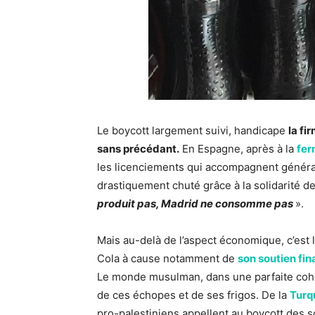
Le boycott largement suivi, handicape
la fi
sans précédant.
En Espagne, après à la
fer
les licenciements qui accompagnent généra
drastiquement chuté grâce à la solidarité d
produit pas, Madrid ne consomme pas
».
Mais au-delà de l’aspect économique, c’est l
Cola à cause notamment de
son soutien fina
Le monde musulman, dans une parfaite cohés
de ces échopes et de ses frigos. De la
Turq
pro-palestiniens appellent au boycott des s