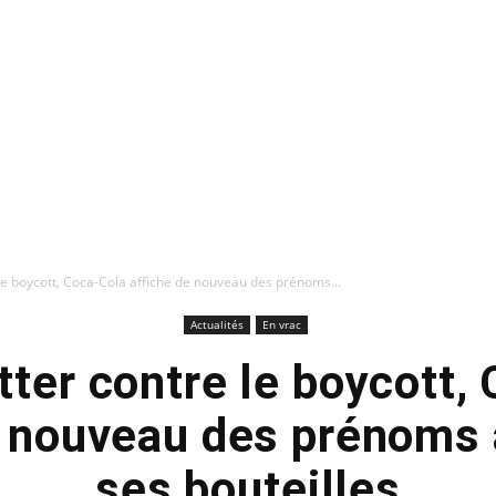
 le boycott, Coca-Cola affiche de nouveau des prénoms...
Actualités
En vrac
utter contre le boycott,
e nouveau des prénoms 
ses bouteilles