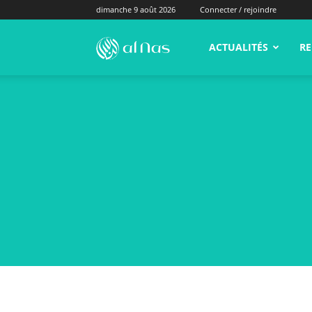
dimanche 9 août 2026
Connecter / rejoindre
alNas.fr
ACTUALITÉS
RE