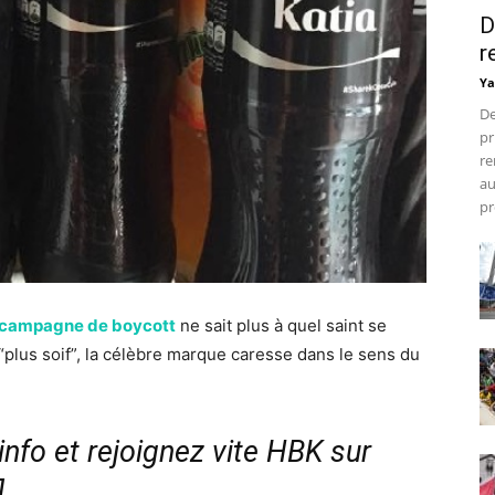
D
r
Ya
De
pr
re
au
pr
campagne de boycott
ne sait plus à quel saint se
“plus soif”, la célèbre marque caresse dans le sens du
nfo et rejoignez vite HBK sur
]