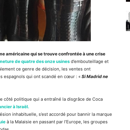
rme américaine qui se trouve confrontée à une crise
meture de quatre des onze usines
d’embouteillage et
lement ce genre de décision, les ventes ont
es espagnols qui ont scandé en cœur : «
Si Madrid ne
e côté politique qui a entraîné la disgrâce de Coca
ncier à Israël.
ion inhabituelle, s’est accordé pour bannir la marque
uie
à la Malaisie en passant par l’Europe, les groupes
odas.