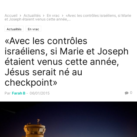
Accueil
Actualités
En vrac
«Avec les contrôles israéliens, si Marie
et Joseph étaient venus cette année,...
Actualités
En vrac
«Avec les contrôles
israéliens, si Marie et Joseph
étaient venus cette année,
Jésus serait né au
checkpoint»
0
Par
Farah B
-
06/01/2015