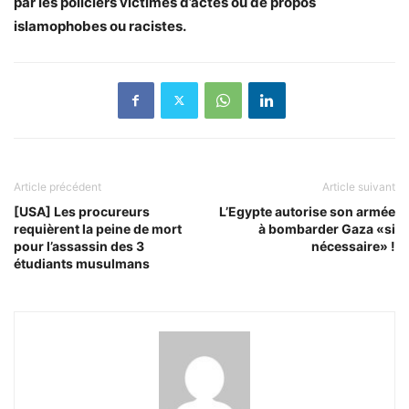
par les policiers victimes d’actes ou de propos
islamophobes ou racistes.
Article précédent
Article suivant
[USA] Les procureurs
L’Egypte autorise son armée
requièrent la peine de mort
à bombarder Gaza «si
pour l’assassin des 3
nécessaire» !
étudiants musulmans