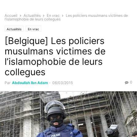
Accueil
Actualités
En vrac
Les policiers musulmans victimes de
l’islamophobie de leurs collegues
Actualités
En vrac
[Belgique] Les policiers
musulmans victimes de
l’islamophobie de leurs
collegues
0
Par
Abdoullah Ibn Adam
-
06/03/2015