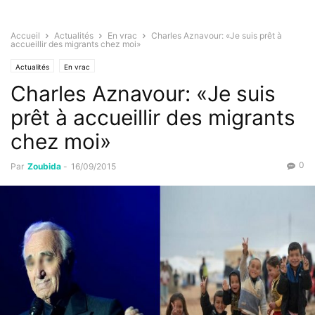
Accueil
Actualités
En vrac
Charles Aznavour: «Je suis prêt à
accueillir des migrants chez moi»
Actualités
En vrac
Charles Aznavour: «Je suis
prêt à accueillir des migrants
chez moi»
0
Par
Zoubida
-
16/09/2015