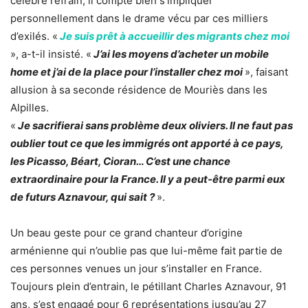
célèbre refrain, il compte bien s’impliquer
personnellement dans le drame vécu par ces milliers
d’exilés. «
Je suis prêt à accueillir des migrants chez moi
», a-t-il insisté. «
J’ai les moyens d’acheter un mobile
home et j’ai de la place pour l’installer chez moi
», faisant
allusion à sa seconde résidence de Mouriès dans les
Alpilles.
«
Je sacrifierai sans problème deux oliviers. Il ne faut pas
oublier tout ce que les immigrés ont apporté à ce pays,
les Picasso, Béart, Cioran… C’est une chance
extraordinaire pour la France. Il y a peut-être parmi eux
de futurs Aznavour, qui sait ?
».
Un beau geste pour ce grand chanteur d’origine
arménienne qui n’oublie pas que lui-même fait partie de
ces personnes venues un jour s’installer en France.
Toujours plein d’entrain, le pétillant Charles Aznavour, 91
ans, s’est engagé pour 6 représentations jusqu’au 27