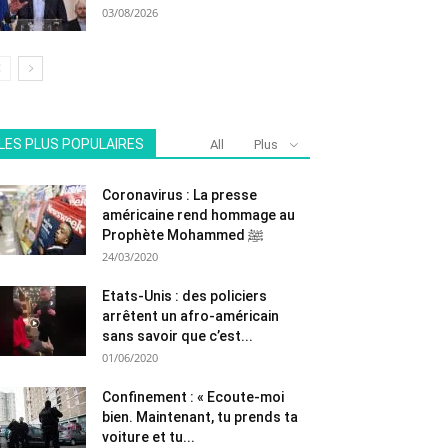
03/08/2026
LES PLUS POPULAIRES
All
Plus
Coronavirus : La presse
américaine rend hommage au
Prophète Mohammed ﷺ
24/03/2020
Etats-Unis : des policiers
arrêtent un afro-américain
sans savoir que c’est...
01/06/2020
Confinement : « Ecoute-moi
bien. Maintenant, tu prends ta
voiture et tu...