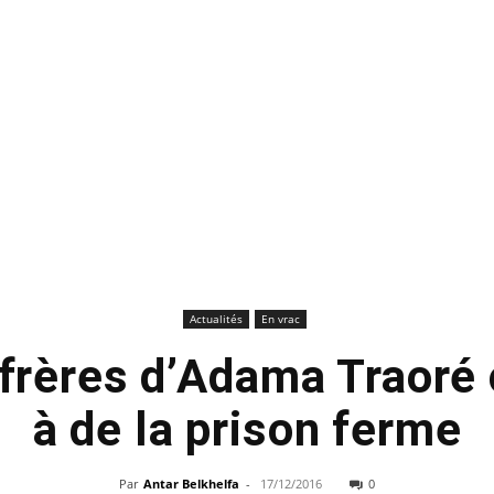
Actualités
En vrac
 frères d’Adama Traor
à de la prison ferme
Par
Antar Belkhelfa
-
17/12/2016
0