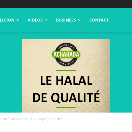
LIGION
VIDÉOS
BUSINESS
CONTACT
Traoré condamnés à de la prison ferme