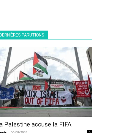
DERNIÈRES PARUTIONS
a Palestine accuse la FIFA
nnis
-
04/08/2026
0