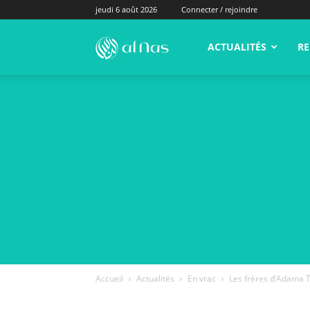
jeudi 6 août 2026
Connecter / rejoindre
alNas.fr
ACTUALITÉS
RE
Accueil
Actualités
En vrac
Les frères d’Adama 