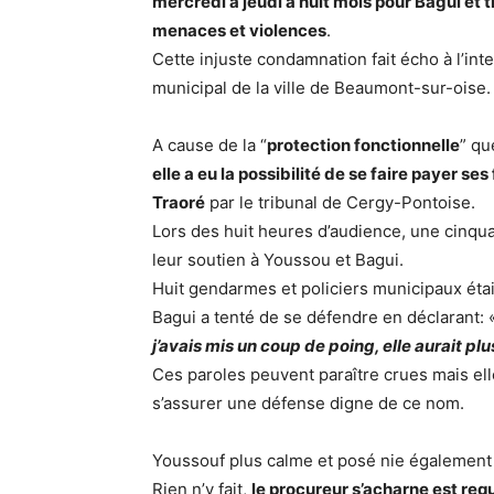
mercredi à jeudi à huit mois pour Bagui et 
menaces et violences
.
Cette injuste condamnation fait écho à l’int
municipal de la ville de Beaumont-sur-oise.
A cause de la “
protection fonctionnelle
” qu
elle a eu la possibilité de se faire payer se
Traoré
par le tribunal de Cergy-Pontoise.
Lors des huit heures d’audience, une cinqu
leur soutien à Youssou et Bagui.
Huit gendarmes et policiers municipaux étaie
Bagui a tenté de se défendre en déclarant: 
j’avais mis un coup de poing, elle aurait plu
Ces paroles peuvent paraître crues mais el
s’assurer une défense digne de ce nom.
Youssouf plus calme et posé nie également 
Rien n’y fait,
le procureur s’acharne est req