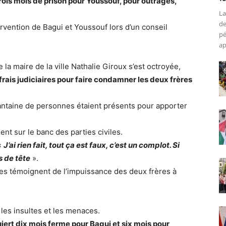
trois mois de prison pour Youssouf, pour outrages,
La
de
ervention de Bagui et Youssouf lors d’un conseil
pé
ap
e la maire de la ville Nathalie Giroux s’est octroyée,
s frais judiciaires pour faire condamner les deux frères
antaine de personnes étaient présents pour apporter
nt sur le banc des parties civiles.
«
J’ai rien fait, tout ça est faux, c’est un complot. Si
s de tête
».
les témoignent de l’impuissance des deux frères à
les insultes et les menaces.
uiert dix mois ferme pour Bagui et six mois pour