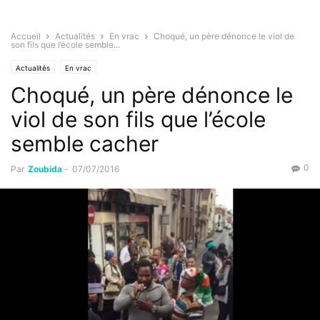
Accueil
Actualités
En vrac
Choqué, un père dénonce le viol de
son fils que l’école semble...
Actualités
En vrac
Choqué, un père dénonce le
viol de son fils que l’école
semble cacher
0
Par
Zoubida
-
07/07/2016