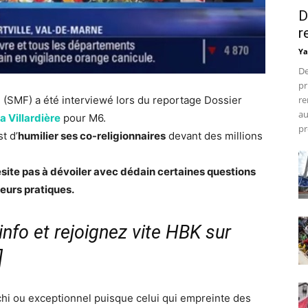
D
r
Ya
De
pr
SMF) a été interviewé lors du reportage Dossier
re
au
a Villardière
pour M6.
pr
t d’
humilier ses co-religionnaires
devant des millions
hésite pas à dévoiler avec dédain certaines questions
eurs pratiques.
nfo et rejoignez vite HBK sur
]
échi ou exceptionnel puisque celui qui empreinte des