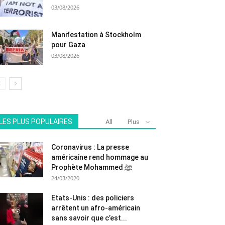
03/08/2026
Manifestation à Stockholm
pour Gaza
03/08/2026
LES PLUS POPULAIRES
All
Plus
Coronavirus : La presse
américaine rend hommage au
Prophète Mohammed ﷺ
24/03/2020
Etats-Unis : des policiers
arrêtent un afro-américain
sans savoir que c’est...