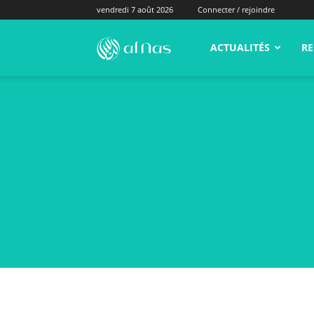
vendredi 7 août 2026
Connecter / rejoindre
alNas.fr
ACTUALITÉS
RE