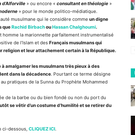
d’Alforville
» ou encore «
consultant en théologie
»
moderne
» pour le monde politico-médiatique.
munauté musulmane qui le considère comme
un digne
ls que
Rachid Birbach
ou
Hassan Chalghoumi
.
et homme la marionnette parfaitement instrumentalisé
sitive de l’Islam et des
Français musulmans qui
ur religion et leur attachement certain à la République.
ne à amalgamer les musulmans très pieux à des
ident dans la décadence
. Pourtant ce terme désigne
r au pratiques de la Sunna du Prophète Mohammed
rée de la barbe ou du bien fondé ou non du port du
tôt se vêtir d’un costume d’humilité et se retirer du
éo ci-dessous,
CLIQUEZ ICI
.