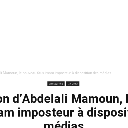
ali Mamoun, le nouveau faux imam imposteur à disposition des médias
Actualités
En vrac
on d’Abdelali Mamoun, 
am imposteur à disposi
médias