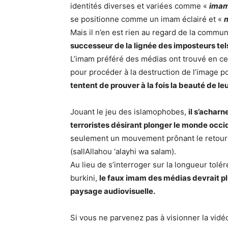
identités diverses et variées comme «
imam 
se positionne comme un imam éclairé et «
Mais il n’en est rien au regard de la com
successeur de la lignée des imposteurs te
L’imam préféré des médias ont trouvé en c
pour procéder à la destruction de l’image po
tentent de prouver à la fois la beauté de le
Jouant le jeu des islamophobes,
il s’achar
terroristes désirant plonger le monde occ
seulement un mouvement prônant le retou
(sallAllahou ‘alayhi wa salam).
Au lieu de s’interroger sur la longueur tolé
burkini,
le faux imam des médias devrait plu
paysage audiovisuelle.
Si vous ne parvenez pas à visionner la vid