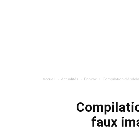
Accueil
Actualités
En vrac
Compilation d’Abdel
Compilati
faux im