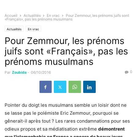
Accueil
Actualités
En vrac
Pour Zemmour, les prénoms juifs sont
«Français», pas les prénoms musulmans
Actualités
En vrac
Pour Zemmour, les prénoms
juifs sont «Français», pas les
prénoms musulmans
0
Par
Zoubida
-
06/10/2016
Pointer du doigt les musulmans semble un loisir dont ne
se lasse pas le polémiste Eric Zemmour, pourquoi se
gênerait-il après tout ? Les rares condamnations pour ses
odieux propos et sa médiatisation extrême
démontrent
que l’islamophobie en France a encore de beaux jours