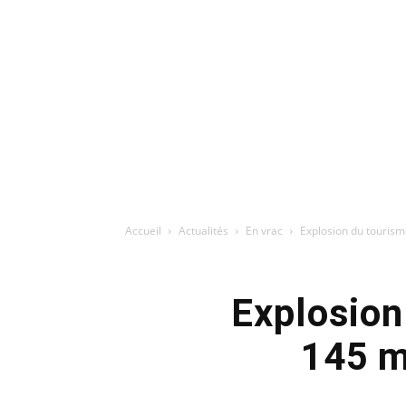
Accueil
Actualités
En vrac
Explosion du tourisme
Explosion
145 mi