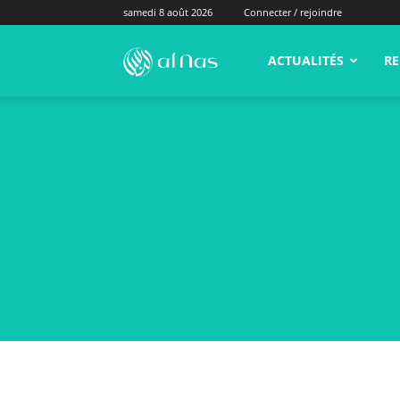
samedi 8 août 2026
Connecter / rejoindre
alNas.fr
ACTUALITÉS
RE