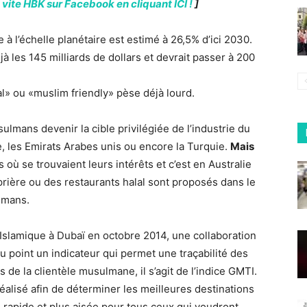
vite HBK sur Facebook en cliquant ICI !
]
à l’échelle planétaire est estimé à 26,5% d’ici 2030.
à les 145 milliards de dollars et devrait passer à 200
l» ou «muslim friendly» pèse déjà lourd.
ulmans devenir la cible privilégiée de l’industrie du
, les Emirats Arabes unis ou encore la Turquie.
Mais
ù se trouvaient leurs intérêts et c’est en Australie
rière ou des restaurants halal sont proposés dans le
lmans.
lamique à Dubaï en octobre 2014, une collaboration
 point un indicateur qui permet une traçabilité des
s de la clientèle musulmane, il s’agit de l’indice GMTI.
éalisé afin de déterminer les meilleures destinations
 rapide et plus aisée pour tous ceux qui voudront