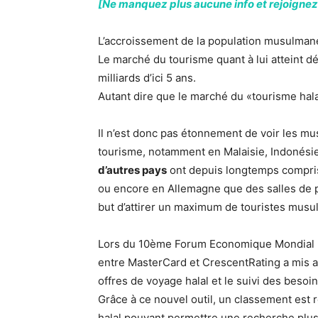
[Ne manquez plus aucune info et rejoignez 
L’accroissement de la population musulmane 
Le marché du tourisme quant à lui atteint déj
milliards d’ici 5 ans.
Autant dire que le marché du «tourisme hala
Il n’est donc pas étonnement de voir les mus
tourisme, notamment en Malaisie, Indonésie
d’autres pays
ont depuis longtemps compris o
ou encore en Allemagne que des salles de p
but d’attirer un maximum de touristes musu
Lors du 10ème Forum Economique Mondial Is
entre MasterCard et CrescentRating a mis au
offres de voyage halal et le suivi des besoin
Grâce à ce nouvel outil, un classement est r
halal pouvant permettre une recherche plus