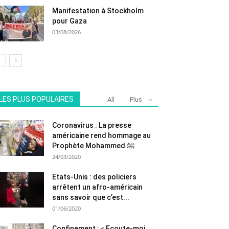
Manifestation à Stockholm
pour Gaza
03/08/2026
LES PLUS POPULAIRES
All
Plus
Coronavirus : La presse
américaine rend hommage au
Prophète Mohammed ﷺ
24/03/2020
Etats-Unis : des policiers
arrêtent un afro-américain
sans savoir que c’est...
01/06/2020
Confinement : « Ecoute-moi