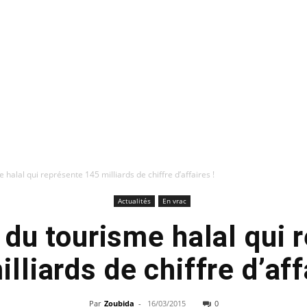
 halal qui représente 145 milliards de chiffre d’affaires !
Actualités
En vrac
 du tourisme halal qui 
lliards de chiffre d’aff
Par
Zoubida
-
16/03/2015
0