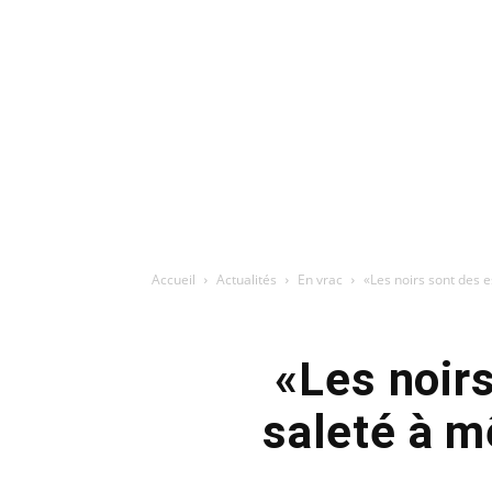
Accueil
Actualités
En vrac
«Les noirs sont des e
«Les noir
saleté à m