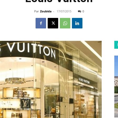
Par
Zoubida
-
17/07/2015
0