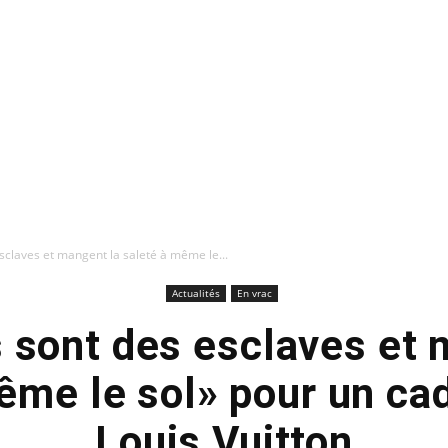
sclaves et mangent la saleté à même le...
Actualités
En vrac
s sont des esclaves et 
ême le sol» pour un ca
Louis Vuitton