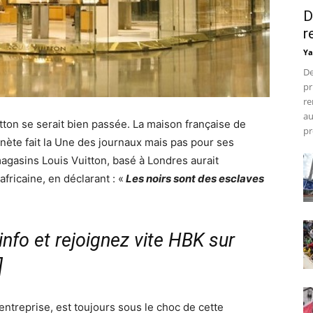
D
r
Ya
De
pr
re
au
tton se serait bien passée. La maison française de
pr
anète fait la Une des journaux mais pas pour ses
agasins Louis Vuitton, basé à Londres aurait
fricaine, en déclarant : «
Les noirs sont des esclaves
nfo et rejoignez vite HBK sur
]
’entreprise, est toujours sous le choc de cette