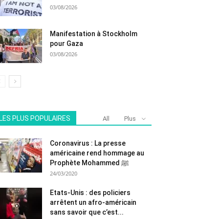
03/08/2026
Manifestation à Stockholm
pour Gaza
03/08/2026
LES PLUS POPULAIRES
All
Plus
Coronavirus : La presse
américaine rend hommage au
Prophète Mohammed ﷺ
24/03/2020
Etats-Unis : des policiers
arrêtent un afro-américain
sans savoir que c’est...