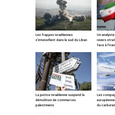
Les frappes israéliennes
Un analyste
s’intensifient dans le sud du Liban
revers stra
face à l’Iran
La justice israélienne suspend la
Les compag
démolition de commerces
européennes
palestiniens
du carbura