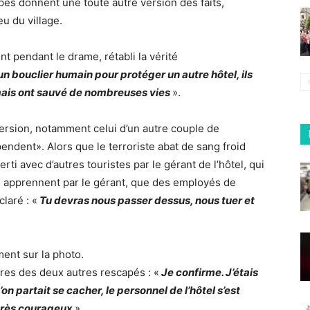
és donnent une toute autre version des faits,
eu du village.
t pendant le drame, rétabli la vérité
n bouclier humain pour protéger un autre hôtel, ils
 mais ont sauvé de nombreuses vies
».
ersion, notamment celui d’un autre couple de
ndent». Alors que le terroriste abat de sang froid
rti avec d’autres touristes par le gérant de l’hôtel, qui
ils apprennent par le gérant, que des employés de
claré : «
Tu devras nous passer dessus, nous tuer et
ment sur la photo.
ires des deux autres rescapés : «
Je confirme. J’étais
n partait se cacher, le personnel de l’hôtel s’est
t très courageux
».