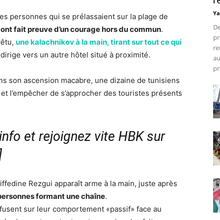
r
Ya
des personnes qui se prélassaient sur la plage de
De
 ont fait preuve d’un courage hors du commun
.
pr
vêtu,
une kalachnikov à la main, tirant sur tout ce qui
re
 dirige vers un autre hôtel situé à proximité.
au
pr
s son ascension macabre, une dizaine de tunisiens
 et l’empêcher de s’approcher des touristes présents
nfo et rejoignez vite HBK sur
]
ffedine Rezgui apparaît arme à la main, juste après
e personnes formant une chaîne
.
es fusent sur leur comportement «passif» face au