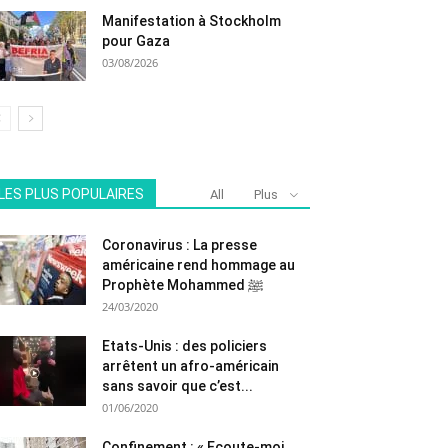
Manifestation à Stockholm
pour Gaza
03/08/2026
LES PLUS POPULAIRES
All
Plus
Coronavirus : La presse
américaine rend hommage au
Prophète Mohammed ﷺ
24/03/2020
Etats-Unis : des policiers
arrêtent un afro-américain
sans savoir que c’est...
01/06/2020
Confinement : « Ecoute-moi