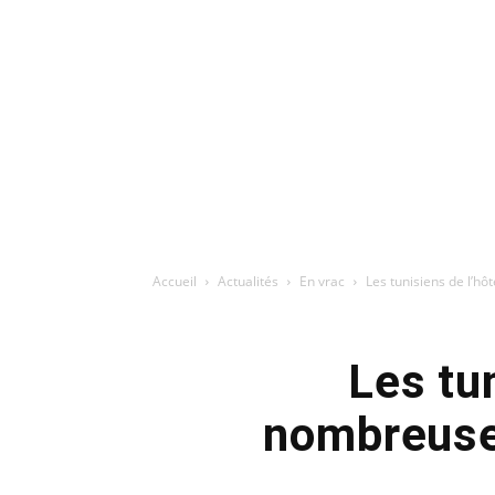
Accueil
Actualités
En vrac
Les tunisiens de l’hô
Les tu
nombreuses