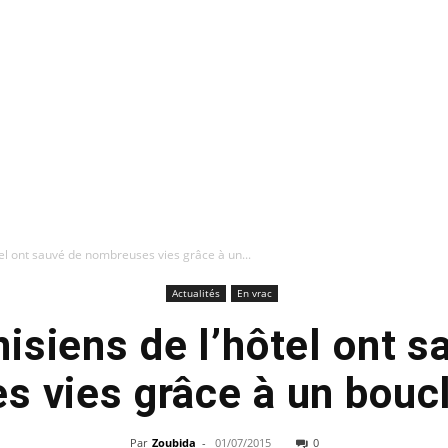
tel ont sauvé de nombreuses vies grâce à un...
Actualités
En vrac
nisiens de l’hôtel ont s
 vies grâce à un bouc
Par
Zoubida
-
01/07/2015
0