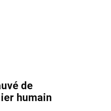
auvé de
lier humain