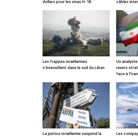
dollars pour les visas H-1B
câbles inte
Les frappes israéliennes
Un analyste
s’intensifient dans le sud du Liban
revers stra
face à l’Iran
La justice israélienne suspend la
Les compag