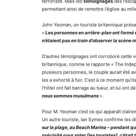
terroriste. Mais les
témoignages
des rescap
permettant ainsi de remettre l’église au mili
John Yeoman, un touriste britannique présen
«
Les personnes en arrière-plan ont formé u
n’étaient pas en train d’observer la scène
D’autres témoignages ont corroboré cette v
britannique, comme le rapporte « The Indepe
plusieurs personnes, le couple aurait été ave
les a exhorté à fuir. C’est à ce moment qu’
l’hôtel ont fait barrage au tueur, et lui ont dé
nous sommes musulmans
».
Pour M. Yeoman c’est ce qui apparaît claire
Un autre touriste, Ian Symes confirme les d
sur la plage, au Beach Marina – pendant qu’o
précipité pour aider [les touristes], c’étai