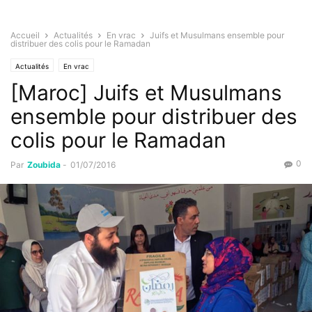
Accueil
Actualités
En vrac
Juifs et Musulmans ensemble pour
distribuer des colis pour le Ramadan
Actualités
En vrac
[Maroc] Juifs et Musulmans
ensemble pour distribuer des
colis pour le Ramadan
0
Par
Zoubida
-
01/07/2016