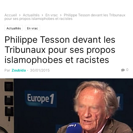
Accueil
Actualités
En vrac
Philippe Tesson devant les Tribunaux
pour ses propos islamophobes et racistes
Actualités
En vrac
Philippe Tesson devant les
Tribunaux pour ses propos
islamophobes et racistes
0
Par
Zoubida
-
30/01/2015