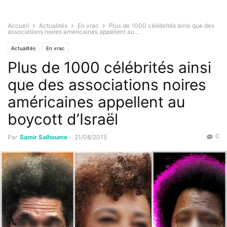
Accueil
Actualités
En vrac
Plus de 1000 célébrités ainsi que des
associations noires américaines appellent au...
Actualités
En vrac
Plus de 1000 célébrités ainsi
que des associations noires
américaines appellent au
boycott d’Israël
0
Par
Samir Salhoume
-
21/08/2015