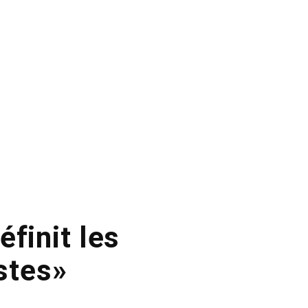
finit les
stes»