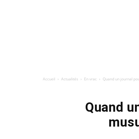
Accueil
Actualités
En vrac
Quand un journal pou
Quand un
musu