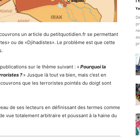
r
Ya
De
pr
re
ouvrons un article du petitquotidien.fr se permettant
au
istes» ou de «Djihadistes». Le problème est que cette
pr
s.
publications sur le thème suivant : «
Pourquoi la
rroristes ?
» Jusque là tout va bien, mais c’est en
écouvrons que les terroristes pointés du doigt sont
erveau de ses lecteurs en définissant des termes comme
de vue totalement arbitraire et poussant à la haine du