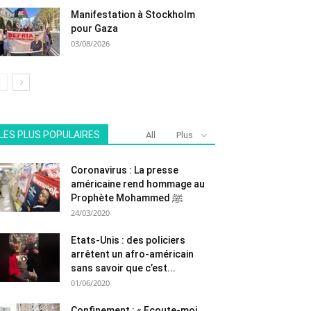
Manifestation à Stockholm
pour Gaza
03/08/2026
LES PLUS POPULAIRES
All
Plus
Coronavirus : La presse
américaine rend hommage au
Prophète Mohammed ﷺ
24/03/2020
Etats-Unis : des policiers
arrêtent un afro-américain
sans savoir que c’est...
01/06/2020
Confinement : « Ecoute-moi