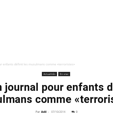
r enfants définit les musulmans comme «terroristes»
Actualités
En vrac
 journal pour enfants dé
lmans comme «terrori
Par
Adil
-
07/10/2014
0