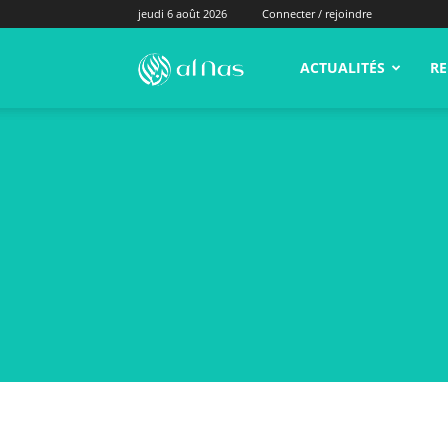
jeudi 6 août 2026
Connecter / rejoindre
alNas.fr
ACTUALITÉS
RE