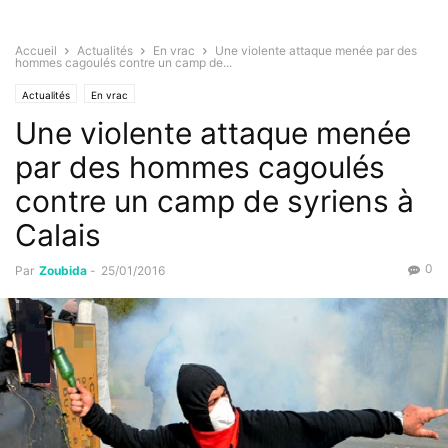
Accueil
Actualités
En vrac
Une violente attaque menée par des
hommes cagoulés contre un camp de...
Actualités
En vrac
Une violente attaque menée
par des hommes cagoulés
contre un camp de syriens à
Calais
0
Par
Zoubida
-
25/01/2016