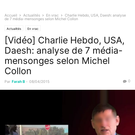
Accueil
Actualités
En vrac
Charlie Hebdo, USA, Daesh: analyse
de 7 média-mensonges selon Michel Collon
Actualités
En vrac
[Vidéo] Charlie Hebdo, USA,
Daesh: analyse de 7 média-
mensonges selon Michel
Collon
0
Par
Farah B
-
08/04/2015