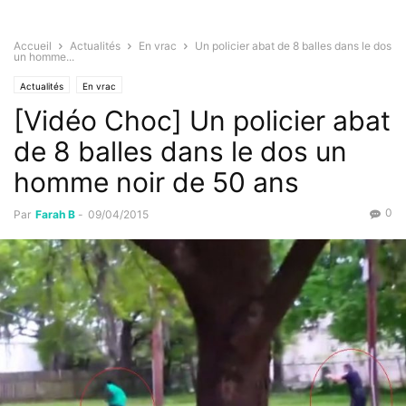
Accueil
Actualités
En vrac
Un policier abat de 8 balles dans le dos
un homme...
Actualités
En vrac
[Vidéo Choc] Un policier abat
de 8 balles dans le dos un
homme noir de 50 ans
0
Par
Farah B
-
09/04/2015