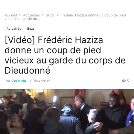
Accueil
Actualités
Buzz
Frédéric Haziza donne un coup de pied
vicieux au garde du...
Actualités
Buzz
[Vidéo] Frédéric Haziza
donne un coup de pied
vicieux au garde du corps de
Dieudonné
0
Par
Zoubida
-
09/04/2015