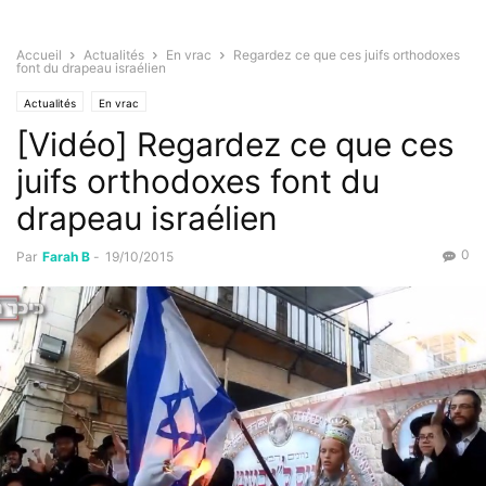
Accueil
Actualités
En vrac
Regardez ce que ces juifs orthodoxes
font du drapeau israélien
Actualités
En vrac
[Vidéo] Regardez ce que ces
juifs orthodoxes font du
drapeau israélien
0
Par
Farah B
-
19/10/2015