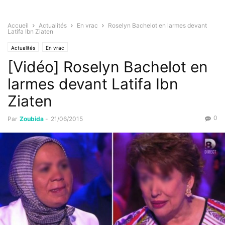
Accueil
Actualités
En vrac
Roselyn Bachelot en larmes devant
Latifa Ibn Ziaten
Actualités
En vrac
[Vidéo] Roselyn Bachelot en
larmes devant Latifa Ibn
Ziaten
0
Par
Zoubida
-
21/06/2015