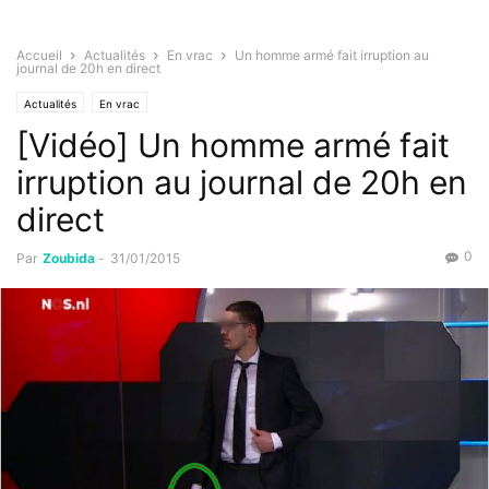
Accueil
Actualités
En vrac
Un homme armé fait irruption au
journal de 20h en direct
Actualités
En vrac
[Vidéo] Un homme armé fait
irruption au journal de 20h en
direct
0
Par
Zoubida
-
31/01/2015