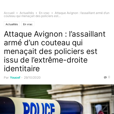
Accueil
Actualités
En vrac
Attaque Avignon : l’assaillant armé d’un
couteau qui menaçait des policiers est...
Actualités
En vrac
Attaque Avignon : l’assaillant
armé d’un couteau qui
menaçait des policiers est
issu de l’extrême-droite
identitaire
0
Par
Youcef
-
29/10/2020