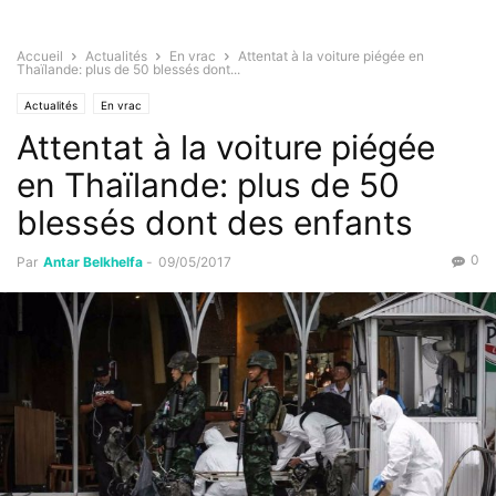
Accueil
Actualités
En vrac
Attentat à la voiture piégée en
Thaïlande: plus de 50 blessés dont...
Actualités
En vrac
Attentat à la voiture piégée
en Thaïlande: plus de 50
blessés dont des enfants
0
Par
Antar Belkhelfa
-
09/05/2017