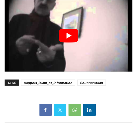
TAGS
Rappels_islam_et_information
SoubhanAllah