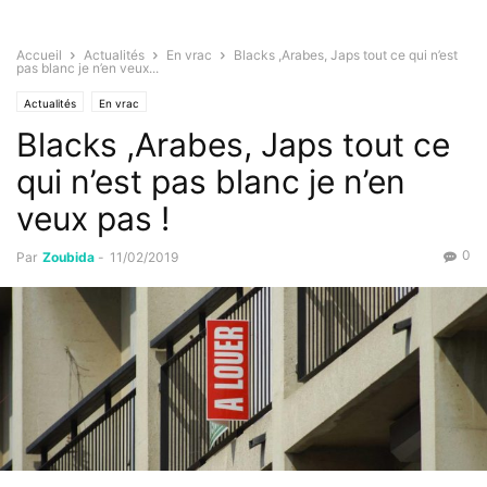
Accueil
Actualités
En vrac
Blacks ,Arabes, Japs tout ce qui n’est
pas blanc je n’en veux...
Actualités
En vrac
Blacks ,Arabes, Japs tout ce
qui n’est pas blanc je n’en
veux pas !
0
Par
Zoubida
-
11/02/2019