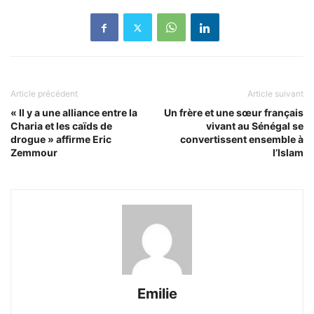
Article précédent
Article suivant
« Il y a une alliance entre la
Un frère et une sœur français
Charia et les caïds de
vivant au Sénégal se
drogue » affirme Eric
convertissent ensemble à
Zemmour
l’Islam
Emilie