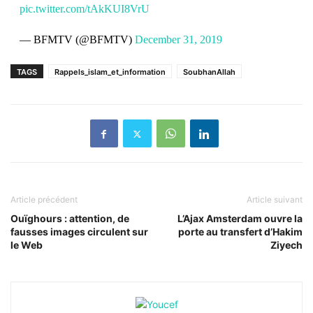
pic.twitter.com/tAkKUI8VrU
— BFMTV (@BFMTV)
December 31, 2019
TAGS
Rappels_islam_et_information
SoubhanAllah
Article précédent
Article suivant
Ouïghours : attention, de
L’Ajax Amsterdam ouvre la
fausses images circulent sur
porte au transfert d’Hakim
le Web
Ziyech