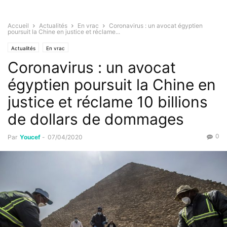
Accueil
Actualités
En vrac
Coronavirus : un avocat égyptien
poursuit la Chine en justice et réclame...
Actualités
En vrac
Coronavirus : un avocat
égyptien poursuit la Chine en
justice et réclame 10 billions
de dollars de dommages
0
Par
Youcef
-
07/04/2020