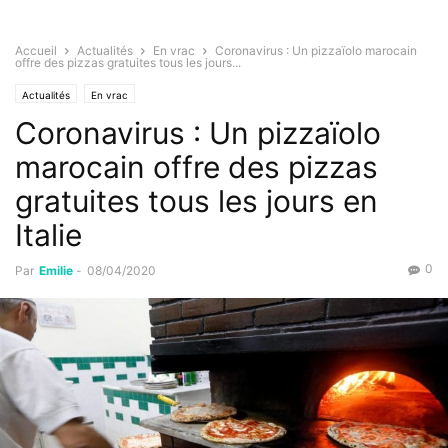
Accueil
Actualités
En vrac
Coronavirus : Un pizzaïolo marocain
offre des pizzas gratuites tous les jours...
Actualités
En vrac
Coronavirus : Un pizzaïolo
marocain offre des pizzas
gratuites tous les jours en
Italie
0
Par
Emilie
-
08/04/2020