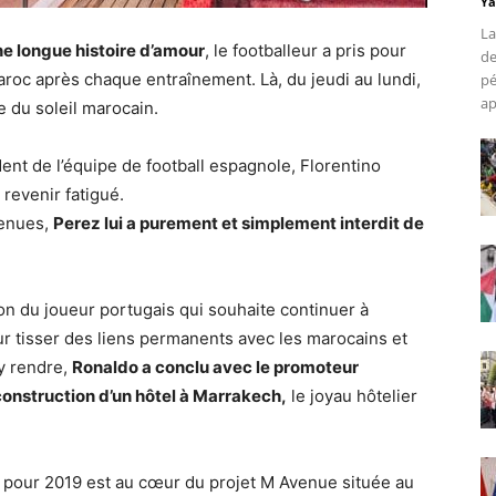
Ya
La
ne longue histoire d’amour
, le footballeur a pris pour
de
aroc après chaque entraînement. Là, du jeudi au lundi,
pé
ap
e du soleil marocain.
ent de l’équipe de football espagnole, Florentino
 revenir fatigué.
venues,
Perez lui a purement et simplement interdit de
ion du joueur portugais qui souhaite continuer à
our tisser des liens permanents avec les marocains et
’y rendre,
Ronaldo a conclu avec le promoteur
onstruction d’un hôtel à Marrakech,
le joyau hôtelier
 pour 2019 est au cœur du projet M Avenue située au