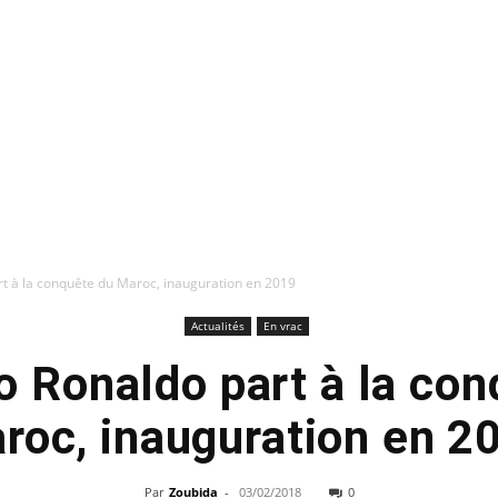
rt à la conquête du Maroc, inauguration en 2019
Actualités
En vrac
o Ronaldo part à la co
roc, inauguration en 2
Par
Zoubida
-
03/02/2018
0