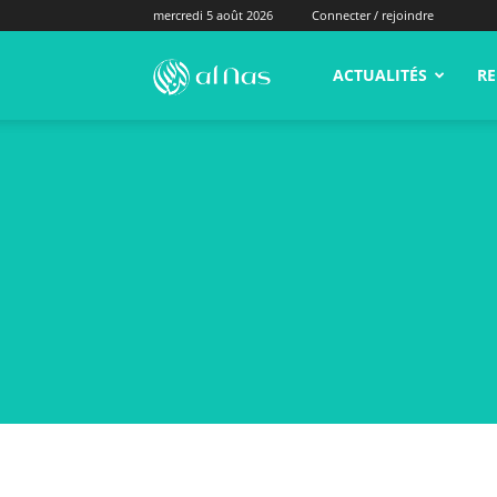
mercredi 5 août 2026
Connecter / rejoindre
alNas.fr
ACTUALITÉS
RE