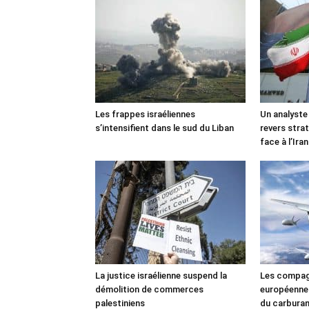
Les frappes israéliennes
Un analyste
s’intensifient dans le sud du Liban
revers stra
face à l’Iran
La justice israélienne suspend la
Les compag
démolition de commerces
européennes
palestiniens
du carbura