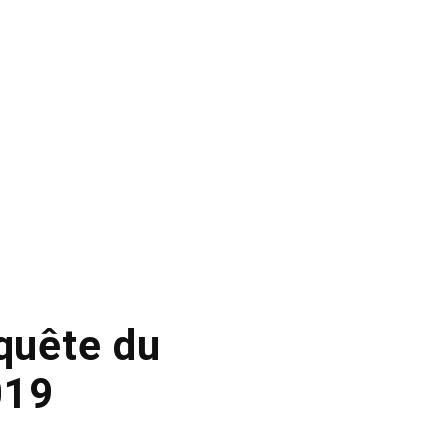
nquête du
019