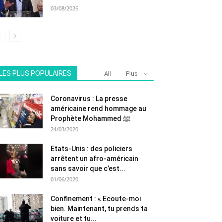
03/08/2026
LES PLUS POPULAIRES
All
Plus
Coronavirus : La presse
américaine rend hommage au
Prophète Mohammed ﷺ
24/03/2020
Etats-Unis : des policiers
arrêtent un afro-américain
sans savoir que c’est...
01/06/2020
Confinement : « Ecoute-moi
bien. Maintenant, tu prends ta
voiture et tu...