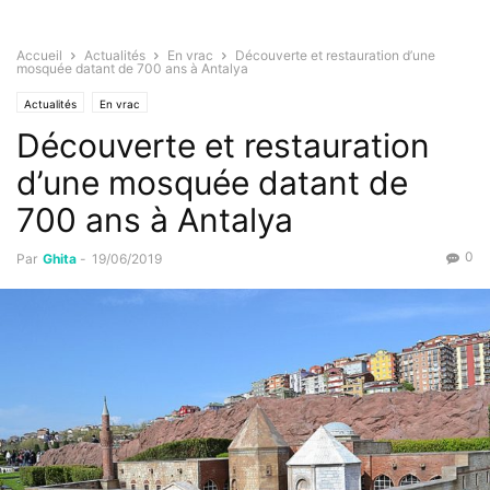
Accueil
Actualités
En vrac
Découverte et restauration d’une
mosquée datant de 700 ans à Antalya
Actualités
En vrac
Découverte et restauration
d’une mosquée datant de
700 ans à Antalya
0
Par
Ghita
-
19/06/2019