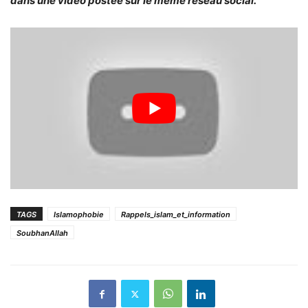
dans une vidéo postée sur le même réseau social.
TAGS
Islamophobie
Rappels_islam_et_information
SoubhanAllah