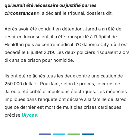
qui aurait été nécessaire ou justifié par les
circonstances »
, a déclaré le tribunal. dossiers dit.
Après avoir été conduit en déten­tion, Jared a arrêté de
respi­rer. Incons­cient, il a été trans­porté à l’hô­pi­tal de
Heald­ton puis au centre médi­cal d’Ok­la­homa City, où il est
décédé le 6 juillet 2019. Les deux poli­ciers risquaient alors
dix ans de prison pour homi­cide.
Ils ont été relâ­chés tous les deux contre une caution de
250 000 dollars. Pour­tant, selon le procès, le corps de
Jared a été criblé d’im­pul­sions élec­triques. Les méde­cins
impliqués dans l’enquête ont déclaré à la famille de Jared
que ce dernier est mort de multiples crises cardiaques,
précise
Ulyces.