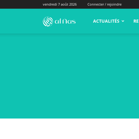
vendredi 7 août 2026
Connecter / rejoindre
alNas.fr
ACTUALITÉS
RE