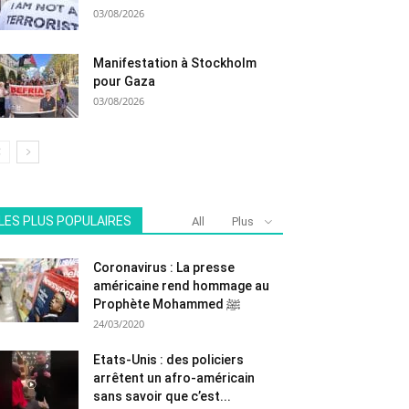
03/08/2026
Manifestation à Stockholm
pour Gaza
03/08/2026
LES PLUS POPULAIRES
All
Plus
Coronavirus : La presse
américaine rend hommage au
Prophète Mohammed ﷺ
24/03/2020
Etats-Unis : des policiers
arrêtent un afro-américain
sans savoir que c’est...