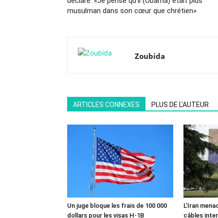
déclaré: «Je pense qu’il (Obama) était plus
musulman dans son cœur que chrétien»
Zoubida
ARTICLES CONNEXES
PLUS DE L'AUTEUR
Un juge bloque les frais de 100 000
L’Iran mena
dollars pour les visas H-1B
câbles inte