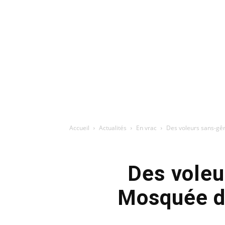
Accueil
Actualités
En vrac
Des voleurs sans-gên
Des voleu
Mosquée du