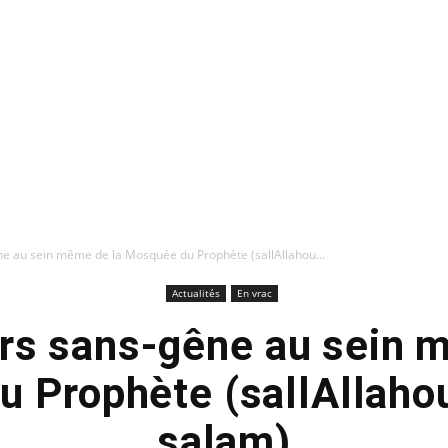
e au sein même de la Mosquée du Prophète (sallAllahou...
Actualités
En vrac
rs sans-gêne au sein 
 Prophète (sallAllahou
salam)