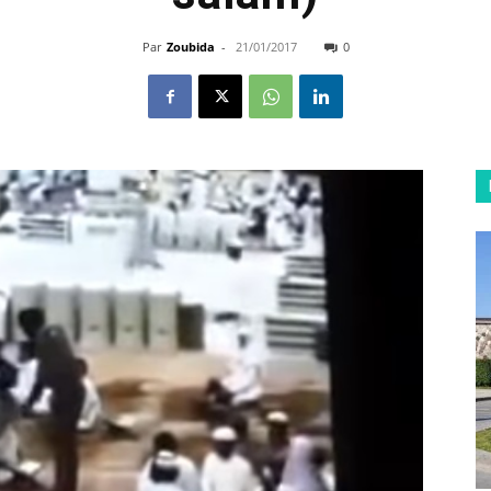
Par
Zoubida
-
21/01/2017
0