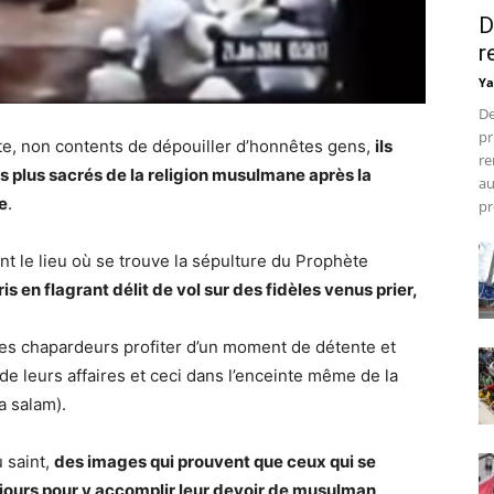
D
r
Ya
De
pr
ite, non contents de dépouiller d’honnêtes gens,
ils
re
les plus sacrés de la religion musulmane après la
au
e
.
pr
nt le lieu où se trouve la sépulture du Prophète
ris en flagrant délit de vol sur des fidèles venus prier,
es chapardeurs profiter d’un moment de détente et
 de leurs affaires et ceci dans l’enceinte même de la
a salam).
u saint,
des images qui prouvent que ceux qui se
ujours pour y accomplir leur devoir de musulman
.