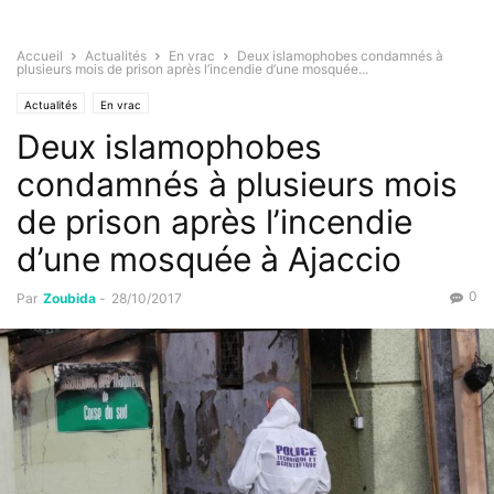
Accueil
Actualités
En vrac
Deux islamophobes condamnés à
plusieurs mois de prison après l’incendie d’une mosquée...
Actualités
En vrac
Deux islamophobes
condamnés à plusieurs mois
de prison après l’incendie
d’une mosquée à Ajaccio
0
Par
Zoubida
-
28/10/2017