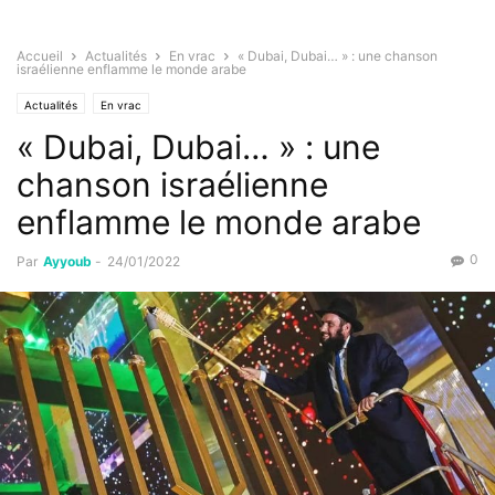
Accueil
Actualités
En vrac
« Dubai, Dubai… » : une chanson
israélienne enflamme le monde arabe
Actualités
En vrac
« Dubai, Dubai… » : une
chanson israélienne
enflamme le monde arabe
0
Par
Ayyoub
-
24/01/2022