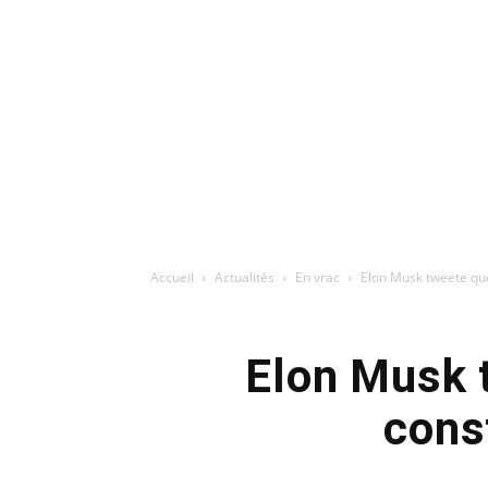
Accueil
Actualités
En vrac
Elon Musk tweete que
Elon Musk 
cons