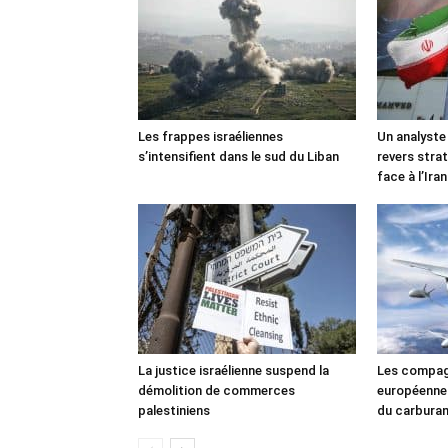
Les frappes israéliennes
Un analyste
s’intensifient dans le sud du Liban
revers stra
face à l’Iran
La justice israélienne suspend la
Les compag
démolition de commerces
européennes
palestiniens
du carbura