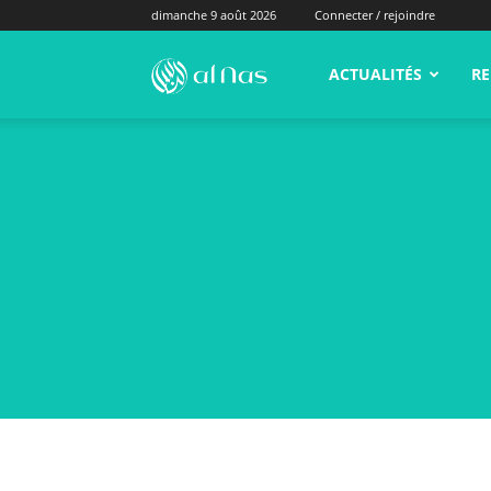
dimanche 9 août 2026
Connecter / rejoindre
alNas.fr
ACTUALITÉS
RE