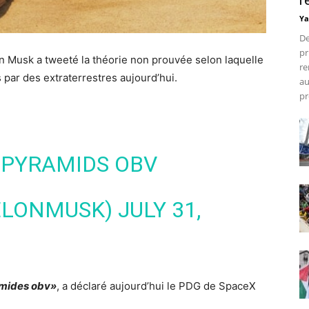
r
Ya
De
pr
on Musk a tweeté la théorie non prouvée selon laquelle
re
 par des extraterrestres aujourd’hui.
au
pr
E PYRAMIDS OBV
ELONMUSK)
JULY 31,
ramides obv»
, a déclaré aujourd’hui le PDG de SpaceX