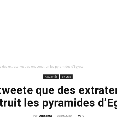
 des extraterrestres ont construit les pyramides d’Egypte
Actualités
En vrac
tweete que des extrater
truit les pyramides d’E
Par
Oussama
-
02/08/2020
0