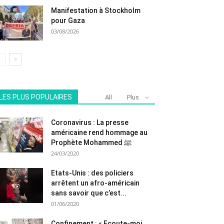
Manifestation à Stockholm
pour Gaza
03/08/2026
LES PLUS POPULAIRES
All
Plus
Coronavirus : La presse
américaine rend hommage au
Prophète Mohammed ﷺ
24/03/2020
Etats-Unis : des policiers
arrêtent un afro-américain
sans savoir que c’est...
01/06/2020
Confinement : « Ecoute-moi