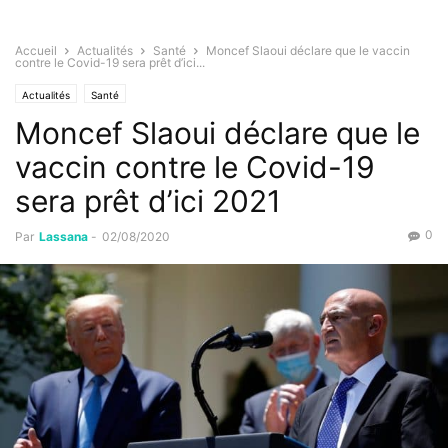
Accueil
Actualités
Santé
Moncef Slaoui déclare que le vaccin
contre le Covid-19 sera prêt d’ici...
Actualités
Santé
Moncef Slaoui déclare que le
vaccin contre le Covid-19
sera prêt d’ici 2021
0
Par
Lassana
-
02/08/2020