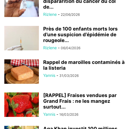
dispararition du cancer du col
de...
Rizlene
-
22/06/2026
Près de 100 enfants morts lors
d’une suspicion d’épidémie de
rougeole...
Rizlene
-
06/04/2026
Rappel de maroilles contaminés à
la listeria
Yannis
-
31/03/2026
[RAPPEL] Fraises vendues par
Grand Frais : ne les mangez
surtout...
Yannis
-
16/03/2026
Aga Khan investit 100 millions