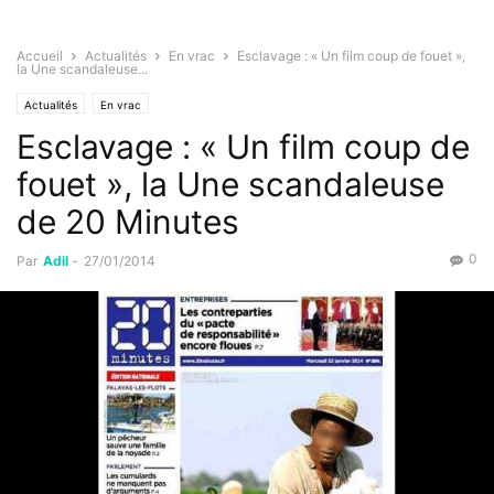
Accueil
Actualités
En vrac
Esclavage : « Un film coup de fouet »,
la Une scandaleuse...
Actualités
En vrac
Esclavage : « Un film coup de
fouet », la Une scandaleuse
de 20 Minutes
0
Par
Adil
-
27/01/2014